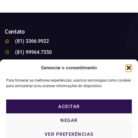
Contato
(81) 3366.9922
(81) 99964.7550
saleitao@saleitao.com.br
Gerenciar o consentimento
Nossas Redes
Para fornecer as melhores experiências, usamos tecnologias como cookies
para armazenar e/ou acessar informações do dispositivo.
Privacidade
Política de Cookies
ACEITAR
NEGAR
VER PREFERÊNCIAS
SA LEITAO AUDITORES S/S - CNPJ: 35330125000164