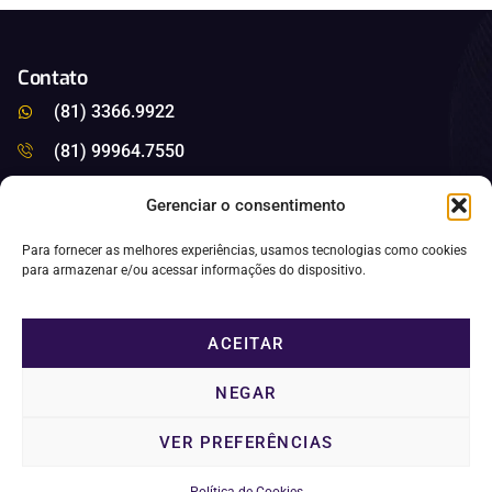
Contato
(81) 3366.9922
(81) 99964.7550
saleitao@saleitao.com.br
Gerenciar o consentimento
Nossas Redes
Para fornecer as melhores experiências, usamos tecnologias como cookies
para armazenar e/ou acessar informações do dispositivo.
Privacidade
ACEITAR
Política de Cookies
NEGAR
VER PREFERÊNCIAS
SA LEITAO AUDITORES S/S - CNPJ: 35330125000164