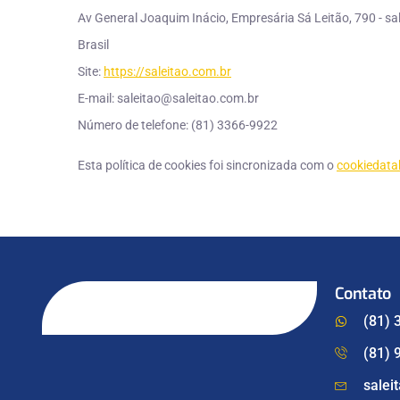
Av General Joaquim Inácio, Empresária Sá Leitão, 790 - sala
Brasil
Site:
https://saleitao.com.br
E-mail:
saleitao@
saleitao.com.br
Número de telefone: (81) 3366-9922
Esta política de cookies foi sincronizada com o
cookiedata
Contato
(81) 
(81) 
salei