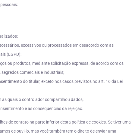
 pessoais:
ualizados;
ecessários, excessivos ou processados em desacordo com as
oais (LGPD);
iços ou produtos, mediante solicitação expressa, de acordo com os
segredos comerciais e industriais;
ntimento do titular, exceto nos casos previstos no art. 16 da Lei
m as quais o controlador compartilhou dados;
onsentimento e as consequências da rejeição.
lhes de contato na parte inferior desta política de cookies. Se tiver uma
mos de ouvi-lo, mas você também tem o direito de enviar uma