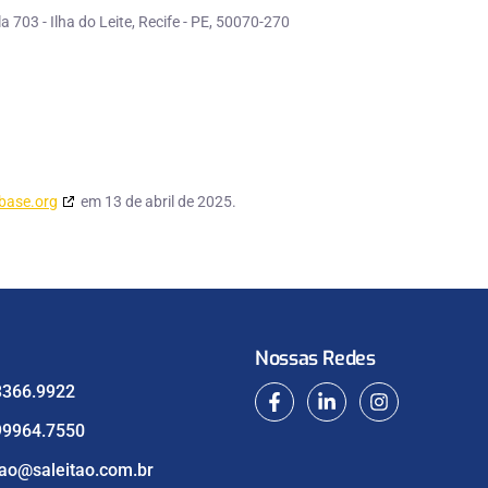
 703 - Ilha do Leite, Recife - PE, 50070-270
base.org
em 13 de abril de 2025.
Nossas Redes
3366.9922
99964.7550
tao@saleitao.com.br