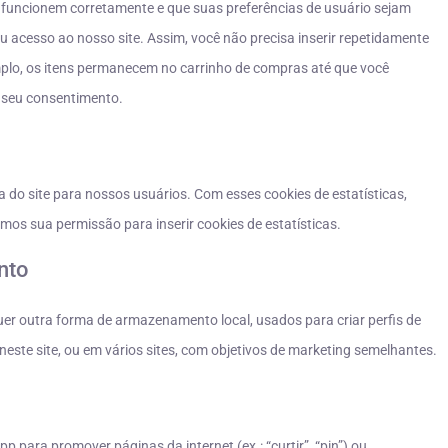
 funcionem corretamente e que suas preferências de usuário sejam
u acesso ao nosso site. Assim, você não precisa inserir repetidamente
plo, os itens permanecem no carrinho de compras até que você
 seu consentimento.
a do site para nossos usuários. Com esses cookies de estatísticas,
mos sua permissão para inserir cookies de estatísticas.
nto
er outra forma de armazenamento local, usados para criar perfis de
 neste site, ou em vários sites, com objetivos de marketing semelhantes.
para promover páginas da internet (ex.: “curtir”, “pin”) ou